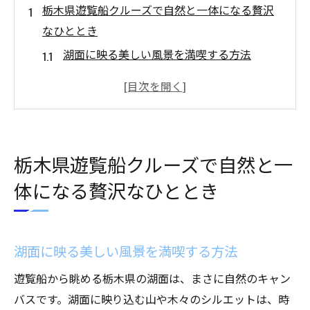
栃木県遊覧船クルーズで自然と一体になる贅沢
なひととき
湖面に映る美しい風景を満喫する方法
遊覧船で巡る自然の息吹を感じる瞬間
心を癒す栃木県の自然との出会い
船上で味わう四季折々の絶景体験
自然との調和を楽しむ贅沢な時間
栃木県遊覧船クルーズで自然と一
遊覧船クルーズがもたらす心のリフレッシ
体になる贅沢なひととき
ュ
心癒される栃木県の絶景遊覧船から眺める四季
のパノラマ
湖面に映る美しい風景を満喫する方法
春の桜が彩る湖面の美しさ
遊覧船から眺める栃木県の湖面は、まさに自然のキャン
夏の緑のトンネルを進む爽快感
バスです。湖面に映り込む山や木々のシルエットは、時
秋の紅葉が作り出す色彩の魔法