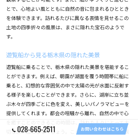
とで、心地よい風とともに自然の音に包まれるひととき
を体験できます。訪れるたびに異なる表情を見せるこの
土地の四季折々の風景は、まさに隠れた宝石のようで
す。
遊覧船から見る栃木県の隠れた美景
遊覧船に乗ることで、栃木県の隠れた美景を堪能するこ
とができます。例えば、朝靄が湖面を覆う時間帯に船に
乗ると、幻想的な雰囲気の中で太陽の光が水面に反射す
る様子を楽しむことができます。さらに、湖岸に立ち並
ぶ木々が四季ごとに色を変え、美しいパノラマビューを
提供してくれます。都会の喧騒から離れ、自然の中で心
を癒すことのできるこの時間は、訪れた人々にとって大
028-665-2511
お問い合わせはこちら
切な思い出となるでしょう。こうした遊覧船からの景観