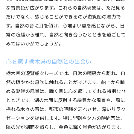
都会の喧騒を離れる至高のひととき
な雪景色が広がります。これらの自然現象は、ただ見る
船上から眺める静寂な湖面の魅力
だけでなく、感じることができるのが遊覧船の魅力で
静かな環境で見つける心の平穏
す。自然の音に耳を傾け、心地よい風を感じながら、日
常の喧騒から離れ、自然と向き合うひとときを過ごして
驚きの景観に心奪われる瞬間
みてはいかがでしょうか。
静けさの中に広がる自然の美しさ
心の休息を約束する遊覧船クルーズ
心を癒す栃木県の自然との出会い
遊覧船から望む栃木県のパノラマビュー春夏秋
栃木県の遊覧船クルーズでは、日常の喧騒から離れ、自
冬の魅力
然の穏やかな息吹に触れることができます。船上から眺
四季を通じて変化する湖面の美しさ
める湖畔の風景は、瞬く間に心を癒してくれる特別なひ
季節ごとの魅力を満喫する船旅
とときです。湖の水面に反射する緑豊かな風景や、風に
春夏秋冬の景色が織りなすパノラマ
揺れる木々の音は、都市の喧騒を忘れさせ、深いリラク
年間を通じて楽しめる自然の彩り
ゼーションを提供します。特に早朝や夕方の時間帯は、
四季折々の風景に心癒される瞬間
陽の光が湖面を照らし、金色に輝く景色が広がります。