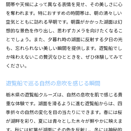
間帯や天候によって異なる表情を見せ、その美しさに心
冬の静寂に包まれる湖面の静けさ
を奪われます。特におすすめの時間帯は、朝の清々しい
四季の移り変わりを楽しむ船旅
空気とともに訪れる早朝です。朝靄がかかった湖面は幻
視界いっぱいに広がる自然のパノラマ
想的な景色を作り出し、思わずカメラを向けたくなるこ
遊覧船で体験する栃木県の自然美がもたらすリ
とでしょう。また、夕暮れ時の湖面に反射する夕日の光
フレッシュ効果
も、忘れられない美しい瞬間を提供します。遊覧船でし
か味わえないこの贅沢なひとときを、ぜひ体験してみて
自然の音に耳を澄ませる贅沢な時間
ください。
風を感じながら心を開放する旅
湖上の静けさで味わう心地よいひととき
遊覧船で巡る自然の息吹を感じる瞬間
自然美に包まれたリフレッシュの秘訣
栃木県の遊覧船クルーズは、自然の息吹を肌で感じる貴
遊覧船が提供する心のリセット体験
重な体験です。湖面を滑るように進む遊覧船からは、四
日常を忘れさせる豊かな自然との触れ合い
季折々の自然の変化を目の当たりにできます。春には桜
日常を忘れる栃木県の遊覧船で感じる静寂と驚
が湖畔を彩り、夏には青々とした木々が鮮やかに映えま
きの景観
す。秋には紅葉が湖面にその色を反射し、冬には神秘的