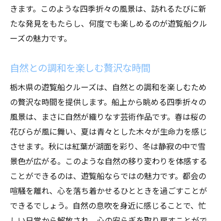
きます。このような四季折々の風景は、訪れるたびに新
遊覧船で巡る心の休息地
たな発見をもたらし、何度でも楽しめるのが遊覧船クル
自然と共に心を開放するひととき
ーズの魅力です。
旅の始まりを告げる船の出発
栃木県の遊覧船が叶える特別な体験パノラマの
自然との調和を楽しむ贅沢な時間
絶景を満喫
栃木県の遊覧船クルーズは、自然との調和を楽しむため
遊覧船で味わう特別な自然体験
の贅沢な時間を提供します。船上から眺める四季折々の
パノラマビューがもたらす感動の瞬間
風景は、まさに自然が織りなす芸術作品です。春は桜の
湖上から感動する絶景の数々
花びらが風に舞い、夏は青々とした木々が生命力を感じ
特別な体験を提供する遊覧船クルーズ
させます。秋には紅葉が湖面を彩り、冬は静寂の中で雪
景色が広がる。このような自然の移り変わりを体感する
視界いっぱいに広がる絶景の景色
ことができるのは、遊覧船ならではの魅力です。都会の
遊覧船が叶える贅沢な自然体験
喧騒を離れ、心を落ち着かせるひとときを過ごすことが
できるでしょう。自然の息吹を身近に感じることで、忙
しい日常から解放され、心の安らぎを取り戻すことがで