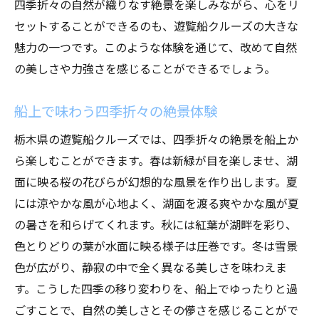
四季折々の自然が織りなす絶景を楽しみながら、心をリ
遊覧船から見る栃木県の四季の美
セットすることができるのも、遊覧船クルーズの大きな
栃木県の隠れた魅力遊覧船クルーズで巡る四季
魅力の一つです。このような体験を通じて、改めて自然
の自然
の美しさや力強さを感じることができるでしょう。
知られざる自然の宝庫を発見する旅
遊覧船から見る栃木県の隠れた美景
船上で味わう四季折々の絶景体験
四季折々の自然が織りなす魅力の数々
栃木県の遊覧船クルーズでは、四季折々の絶景を船上か
湖上から見る意外な栃木県の一面
ら楽しむことができます。春は新緑が目を楽しませ、湖
隠れた絶景に出会う遊覧クルーズ
面に映る桜の花びらが幻想的な風景を作り出します。夏
知る人ぞ知る自然の魅力を探る旅
には涼やかな風が心地よく、湖面を渡る爽やかな風が夏
遊覧船が案内する栃木県のパノラマビュー心の
の暑さを和らげてくれます。秋には紅葉が湖畔を彩り、
旅へ出発
色とりどりの葉が水面に映る様子は圧巻です。冬は雪景
遊覧船から始まる心の旅路
色が広がり、静寂の中で全く異なる美しさを味わえま
す。こうした四季の移り変わりを、船上でゆったりと過
自然と向き合うリラックスの旅
ごすことで、自然の美しさとその儚さを感じることがで
湖上から見る広大なパノラマ