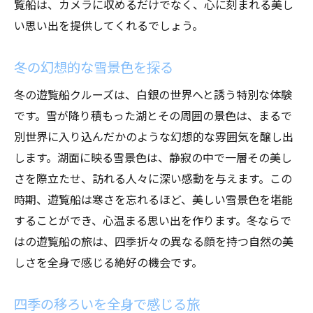
覧船は、カメラに収めるだけでなく、心に刻まれる美し
自然の美しさを守る遊覧船の役割
い思い出を提供してくれるでしょう。
遊覧船での観光が心に与える影響とは
冬の幻想的な雪景色を探る
ストレス解消に役立つ遊覧船
冬の遊覧船クルーズは、白銀の世界へと誘う特別な体験
心のリフレッシュを促す旅
です。雪が降り積もった湖とその周囲の景色は、まるで
遊覧船クルーズがもたらす癒し
別世界に入り込んだかのような幻想的な雰囲気を醸し出
精神的健康に寄与する効果
します。湖面に映る雪景色は、静寂の中で一層その美し
遊覧船が提供する心の安らぎ
さを際立たせ、訪れる人々に深い感動を与えます。この
自然と触れ合うことで得られる力
時期、遊覧船は寒さを忘れるほど、美しい雪景色を堪能
遊覧船から見る四季折々の絶景を楽しむ方法
することができ、心温まる思い出を作ります。冬ならで
絶景を目に焼き付けるコツ
はの遊覧船の旅は、四季折々の異なる顔を持つ自然の美
ベストポジションを見つける
しさを全身で感じる絶好の機会です。
写真に収めるためのテクニック
四季の移ろいを全身で感じる旅
観賞をより楽しむためのヒント