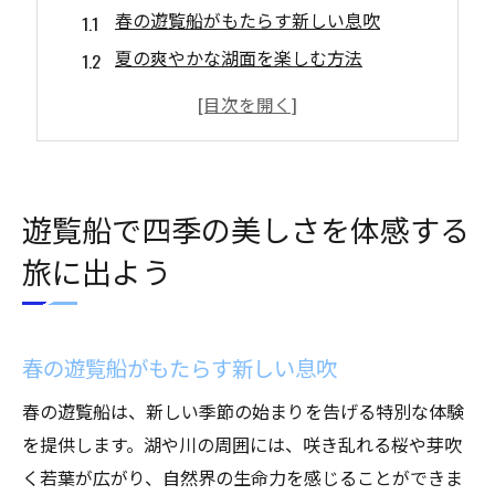
春の遊覧船がもたらす新しい息吹
夏の爽やかな湖面を楽しむ方法
秋の紅葉を満喫する遊覧船クルーズ
冬の幻想的な雪景色を探る
四季の移ろいを全身で感じる旅
遊覧船で体感する自然の美しさ
遊覧船で四季の美しさを体感する
湖畔の風景を楽しむ遊覧船の魅力を探る
旅に出よう
湖畔に広がる絶景の秘密
遊覧船から見る水辺の生態系
湖面に映る風景の変化を観察
春の遊覧船がもたらす新しい息吹
自然との調和を体験する方法
春の遊覧船は、新しい季節の始まりを告げる特別な体験
遊覧船からの眺めが特別な理由
を提供します。湖や川の周囲には、咲き乱れる桜や芽吹
湖畔の静寂を楽しむ旅
く若葉が広がり、自然界の生命力を感じることができま