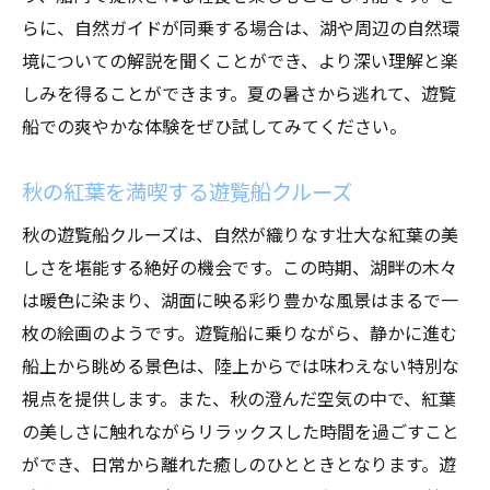
自然の移ろいを遊覧船で楽しむ
らに、自然ガイドが同乗する場合は、湖や周辺の自然環
遊覧船での旅は何が特別なのかを徹底解説
境についての解説を聞くことができ、より深い理解と楽
他の旅行と遊覧船の違い
しみを得ることができます。夏の暑さから逃れて、遊覧
遊覧船が提供するユニークな体験
船での爽やかな体験をぜひ試してみてください。
観光地としての遊覧船の魅力
秋の紅葉を満喫する遊覧船クルーズ
遊覧船が旅に与える感動
乗客に愛される理由とは
秋の遊覧船クルーズは、自然が織りなす壮大な紅葉の美
しさを堪能する絶好の機会です。この時期、湖畔の木々
遊覧船での旅がもたらす心の豊かさ
は暖色に染まり、湖面に映る彩り豊かな風景はまるで一
遊覧船が織りなす自然との調和の世界
枚の絵画のようです。遊覧船に乗りながら、静かに進む
自然と共生する遊覧船のデザイン
船上から眺める景色は、陸上からでは味わえない特別な
環境に優しい遊覧船の取り組み
視点を提供します。また、秋の澄んだ空気の中で、紅葉
自然保護と遊覧船の共存
の美しさに触れながらリラックスした時間を過ごすこと
遊覧船で感じる地球の息吹
ができ、日常から離れた癒しのひとときとなります。遊
遊覧船が伝える自然のメッセージ