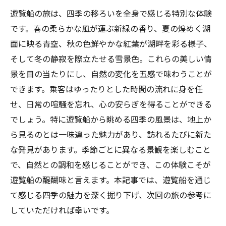
遊覧船の旅は、四季の移ろいを全身で感じる特別な体験
季節ごとのおすすめ観賞ポイント
です。春の柔らかな風が運ぶ新緑の香り、夏の煌めく湖
遊覧船での景色を最大限に楽しむ
面に映る青空、秋の色鮮やかな紅葉が湖畔を彩る様子、
そして冬の静寂を際立たせる雪景色。これらの美しい情
景を目の当たりにし、自然の変化を五感で味わうことが
できます。乗客はゆったりとした時間の流れに身を任
せ、日常の喧騒を忘れ、心の安らぎを得ることができる
でしょう。特に遊覧船から眺める四季の風景は、地上か
ら見るのとは一味違った魅力があり、訪れるたびに新た
な発見があります。季節ごとに異なる景観を楽しむこと
で、自然との調和を感じることができ、この体験こそが
遊覧船の醍醐味と言えます。本記事では、遊覧船を通じ
て感じる四季の魅力を深く掘り下げ、次回の旅の参考に
していただければ幸いです。