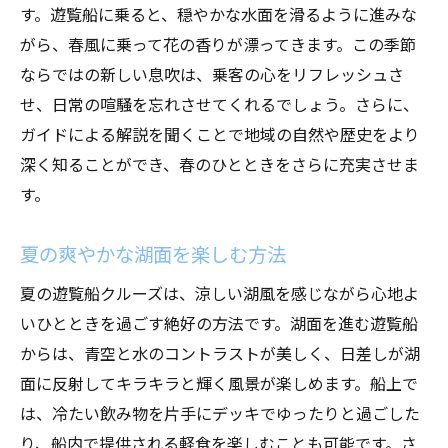
遊覧船が作り出す心に残る旅の思い出
す。遊覧船に乗ると、穏やかな水面を滑るように進みな
がら、春風に乗って花の香りが漂ってきます。この季節
忘れられない航海の瞬間
ならではの新しい息吹は、乗客の心をリフレッシュさ
遊覧船での出会いと交流
せ、日常の喧騒を忘れさせてくれるでしょう。さらに、
家族との特別な時間を共有する
ガイドによる解説を聞くことで地域の自然や歴史をより
友人との思い出をつなぐ旅
深く知ることができ、春のひとときをさらに充実させま
遊覧船がもたらす心の安らぎ
す。
人生の特別な瞬間を刻む
春の桜から冬の雪景色まで遊覧船で巡る自然
夏の爽やかな湖面を楽しむ方法
春の桜を巡る遊覧船の魅力
夏の遊覧船クルーズは、涼しい湖風を感じながら心地よ
夏の湖面を彩る自然の美
いひとときを過ごす絶好の方法です。湖面を進む遊覧船
秋の紅葉狩り遊覧クルーズ
からは、青空と水のコントラストが美しく、日差しが湖
面に反射してキラキラと輝く風景が楽しめます。船上で
冬の静寂な風景を楽しむ
は、冷たい飲み物を片手にデッキでゆったりと過ごした
四季折々の自然を遊覧船で満喫
り、船内で提供される軽食を楽しむことも可能です。さ