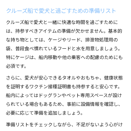
ワンちゃんと一緒の遊覧船体験が叶う場所の選
クルーズ船で愛犬と過ごすための準備リスト
び方
クルーズ船で愛犬と一緒に快適な時間を過ごすために
愛犬と遊覧船を楽しめるスポット選定のコ
は、持参すべきアイテムの準備が欠かせません。基本的
ツ
な持ち物としては、ケージやリード、排泄物処理用の
ペット同伴遊覧船が叶う場所を賢く選ぶ方
袋、普段食べ慣れているフードと水を用意しましょう。
法
特にケージは、船内移動や他の乗客への配慮のためにも
犬連れクルーズ船 国内で選ぶ理想のスポッ
必須です。
ト
さらに、愛犬が安心できるタオルやおもちゃ、健康状態
遊覧船でペットと過ごすための場所選び基
を証明するワクチン接種証明書も持参すると安心です。
準
船内によってはドッグランやペット専用スペースが設け
クルーズ船 犬連れ旅行におすすめの選び方
られている場合もあるため、事前に設備情報を確認し、
犬連れで遊覧船を利用する際に必要な持ち物リ
必要に応じて準備を追加しましょう。
スト
準備リストをチェックしながら、不足がないよう心がけ
遊覧船で犬連れ時に必須の持ち物と準備品