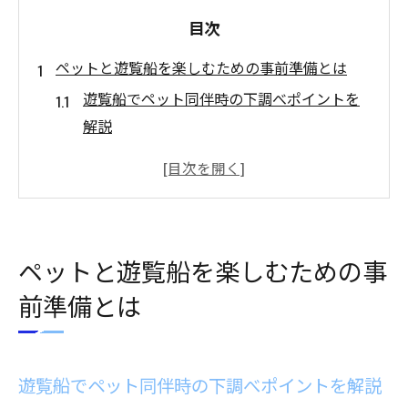
目次
ペットと遊覧船を楽しむための事前準備とは
遊覧船でペット同伴時の下調べポイントを
解説
クルーズ船で愛犬と過ごすための準備リス
ト
遊覧船のペット同伴条件と確認すべき事項
快適な遊覧船体験へ向けたペット同行準備
ペットと遊覧船を楽しむための事
術
前準備とは
遊覧船利用前に押さえるべきペット同伴ル
ール
クルーズで愛犬と快適な旅時間を過ごす秘訣
遊覧船でペット同伴時の下調べポイントを解説
遊覧船で愛犬と快適に過ごすコツと工夫集