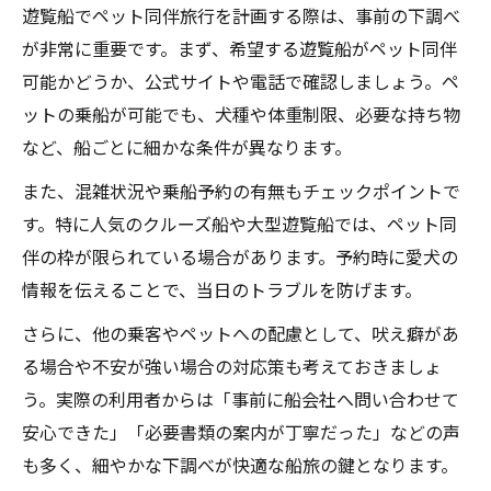
遊覧船でペット同伴旅行を計画する際は、事前の下調べ
愛犬が安心できる遊覧船内での過ごし方
が非常に重要です。まず、希望する遊覧船がペット同伴
クルーズ船 犬連れ旅に役立つ快適ポイント
可能かどうか、公式サイトや電話で確認しましょう。ペ
ペット同伴遊覧船でのリラックス術を伝授
ットの乗船が可能でも、犬種や体重制限、必要な持ち物
犬連れで遊覧船を楽しむ快適なマナーと配
など、船ごとに細かな条件が異なります。
慮
また、混雑状況や乗船予約の有無もチェックポイントで
安心して遊覧船にペット同伴するための注意点
す。特に人気のクルーズ船や大型遊覧船では、ペット同
遊覧船でペット同伴時の安全対策と注意点
伴の枠が限られている場合があります。予約時に愛犬の
ペット同伴クルーズで守るべきルール解説
情報を伝えることで、当日のトラブルを防げます。
犬連れ遊覧船体験で配慮したい周囲への気
さらに、他の乗客やペットへの配慮として、吠え癖があ
遣い
る場合や不安が強い場合の対応策も考えておきましょ
トラブル回避のための遊覧船利用時のポイ
う。実際の利用者からは「事前に船会社へ問い合わせて
ント
安心できた」「必要書類の案内が丁寧だった」などの声
安心のペット同伴遊覧船旅行に必要な確認
も多く、細やかな下調べが快適な船旅の鍵となります。
事項