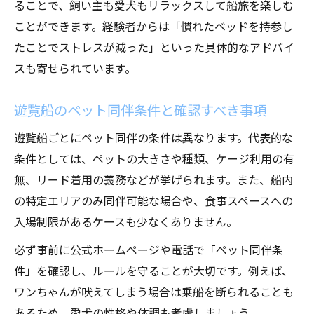
ることで、飼い主も愛犬もリラックスして船旅を楽しむ
一覧
ことができます。経験者からは「慣れたベッドを持参し
ペット同伴遊覧船旅行で役立つ持ち物リス
たことでストレスが減った」といった具体的なアドバイ
ト
スも寄せられています。
クルーズ船利用時の犬用必需品と持参のコ
遊覧船のペット同伴条件と確認すべき事項
ツ
犬連れで遊覧船を快適に楽しむための必携
遊覧船ごとにペット同伴の条件は異なります。代表的な
品
条件としては、ペットの大きさや種類、ケージ利用の有
無、リード着用の義務などが挙げられます。また、船内
遊覧船ペット同伴時に忘れがちな持ち物チ
の特定エリアのみ同伴可能な場合や、食事スペースへの
ェック
入場制限があるケースも少なくありません。
ペット同伴クルーズが叶える家族旅行の新定番
遊覧船で叶うペット同伴家族旅行の魅力と
必ず事前に公式ホームページや電話で「ペット同伴条
は
件」を確認し、ルールを守ることが大切です。例えば、
ワンちゃんが吠えてしまう場合は乗船を断られることも
クルーズ船で愛犬と過ごす新しい旅のかた
あるため、愛犬の性格や体調も考慮しましょう。
ち