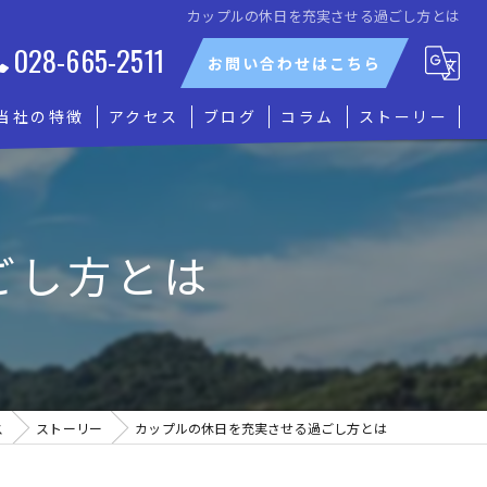
カップルの休日を充実させる過ごし方とは
028-665-2511
お問い合わせはこちら
当社の特徴
アクセス
ブログ
コラム
ストーリー
貸切
グループ
ごし方とは
観光
自然
船上パーティー
ス
ストーリー
カップルの休日を充実させる過ごし方とは