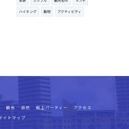
家族
カップル
観光名所
ランチ
ハイキング
動物
アクティビティ
プ
観光
自然
船上パーティー
アクセス
サイトマップ