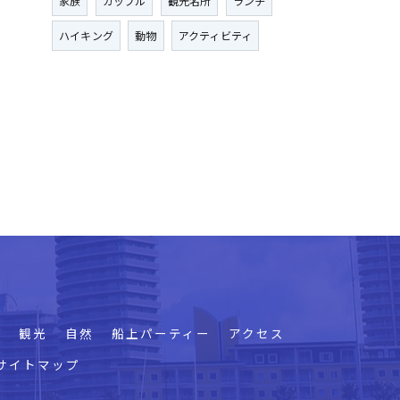
家族
カップル
観光名所
ランチ
ハイキング
動物
アクティビティ
プ
観光
自然
船上パーティー
アクセス
サイトマップ