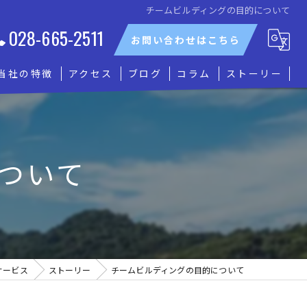
チームビルディングの目的について
028-665-2511
お問い合わせはこちら
当社の特徴
アクセス
ブログ
コラム
ストーリー
貸切
グループ
ついて
観光
自然
船上パーティー
サービス
ストーリー
チームビルディングの目的について